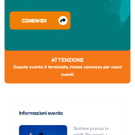
CONDIVIDI
ATTENZIONE
Questo evento è terminato, rimani connesso per nuovi
eventi
Informazioni evento
Skishow presso lo
skilift "Brugger": I