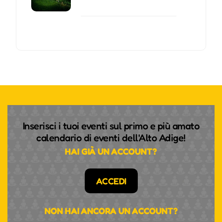
Inserisci i tuoi eventi sul primo e più amato
calendario di eventi dell'Alto Adige!
HAI GIÀ UN ACCOUNT?
ACCEDI
NON HAI ANCORA UN ACCOUNT?