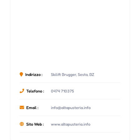
Indirizzo :
Skilift Brugger, Sesto, BZ
Telefono :
0474 710375
Email :
info@altapusteria.info
Sito Web :
www.altapusteria.info