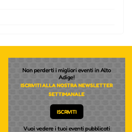
Non perderti i migliori eventi in Alto
Adige!
ISCRIVITI ALLA NOSTRA NEWSLETTER
SETTIMANALE
ISCRIVITI
Vuoi vedere i tuoi eventi pubblicati