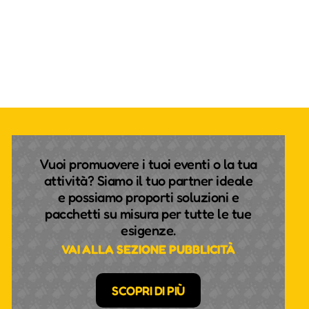
Vuoi promuovere i tuoi eventi o la tua
attività? Siamo il tuo partner ideale
e possiamo proporti soluzioni e
pacchetti su misura per tutte le tue
esigenze.
VAI ALLA SEZIONE PUBBLICITÀ
SCOPRI DI PIÙ