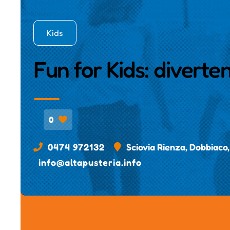
Kids
Fun for Kids: diverte
0
0474 972132
Sciovia Rienza, Dobbiaco
info@altapusteria.info