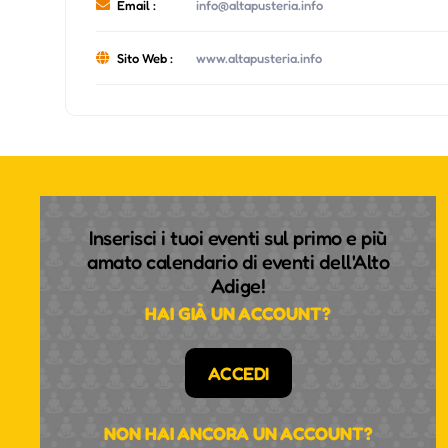
Email :
info@altapusteria.info
Sito Web :
www.altapusteria.info
Inserisci i tuoi eventi sul primo e più
amato calendario di eventi dell'Alto
Adige!
HAI GIÀ UN ACCOUNT?
ACCEDI
NON HAI ANCORA UN ACCOUNT?