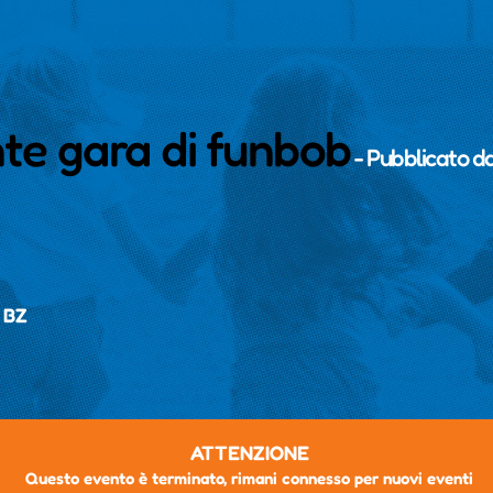
nte gara di funbob
- Pubblicato d
, BZ
ATTENZIONE
Questo evento è terminato, rimani connesso per nuovi eventi