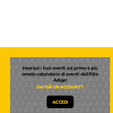
Inserisci i tuoi eventi sul primo e più
amato calendario di eventi dell'Alto
Adige!
HAI GIÀ UN ACCOUNT?
ACCEDI