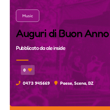
Music
Auguri di Buon Anno 
Pubblicato da
ale inside
0
0473 945669
Paese, Scena, BZ