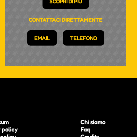
SCOPRI DI PIÙ
CONTATTACI DIRETTAMENTE
EMAIL
TELEFONO
sum
Chi siamo
 policy
Faq
policy
Credits