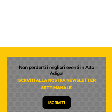
Non perderti i migliori eventi in Alto
Adige!
ISCRIVITI ALLA NOSTRA NEWSLETTER
SETTIMANALE
ISCRIVITI