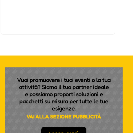
Vuoi promuovere i tuoi eventi o la tua
attività? Siamo il tuo partner ideale
e possiamo proporti soluzioni e
pacchetti su misura per tutte le tue
esigenze.
VAI ALLA SEZIONE PUBBLICITÀ