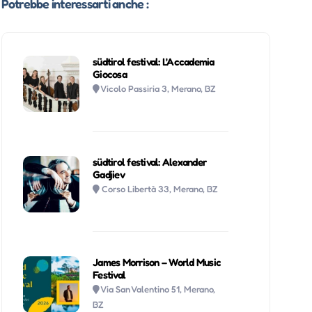
Potrebbe interessarti anche :
südtirol festival: L'Accademia
Giocosa
Vicolo Passiria 3, Merano, BZ
südtirol festival: Alexander
Gadjiev
Corso Libertà 33, Merano, BZ
James Morrison – World Music
Festival
Via San Valentino 51, Merano,
BZ