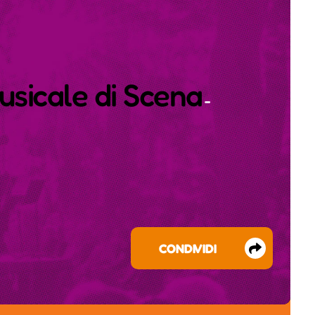
usicale di Scena
-
CONDIVIDI