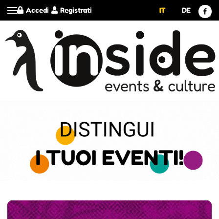
Accedi
Registrati
IT
DE