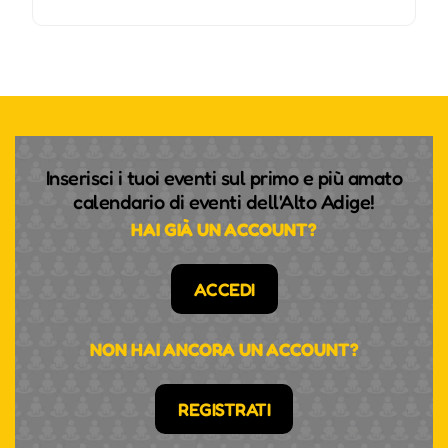
Inserisci i tuoi eventi sul primo e più amato
calendario di eventi dell'Alto Adige!
HAI GIÀ UN ACCOUNT?
ACCEDI
NON HAI ANCORA UN ACCOUNT?
REGISTRATI