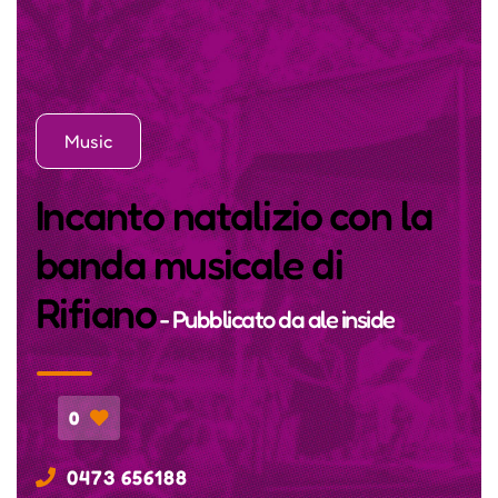
Music
Incanto natalizio con la
banda musicale di
Rifiano
- Pubblicato da
ale inside
0
0473 656188