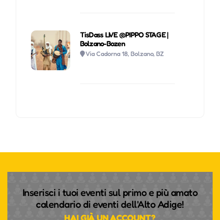
TisDass LIVE @PIPPO STAGE |
Bolzano-Bozen
Via Cadorna 18, Bolzano, BZ
Inserisci i tuoi eventi sul primo e più amato
calendario di eventi dell'Alto Adige!
HAI GIÀ UN ACCOUNT?