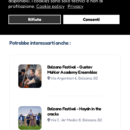
disponibili. I cookies sono solo tecnici e non di
profilazione.
Cookie policy
Privacy
Rifiuta
Consenti
Potrebbe interessarti anche :
Bolzano Festival - Gustav
Mahler Academy Ensembles
Via Argentieri 6, Bolzano, BZ
Bolzano Festival - Haydn in the
cracks
Via C. de’ Medici 8, Bolzano, BZ