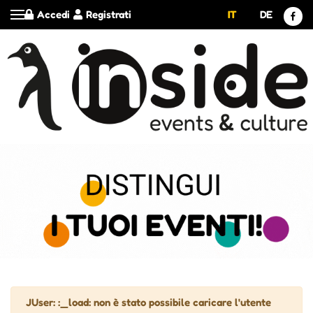
Accedi
Registrati
IT
DE
Attenzione
JUser: :_load: non è stato possibile caricare l'utente