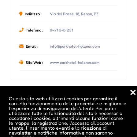
Indirizzo :
Via del Paese, 18, Renon, BZ
Telefono :
0471 345 231
Email :
info@parkhotel-holzner.com
Sito Web :
www.parkhotel-holzner.com
❌
Date e orari evento :
Questo sito web utilizza i cookies per garantire il
corretto funzionamento delle procedure e migliorare
l'esperienza di navigazione dell'utente.Per poter
utilizzare tutte le funzionalità del sito è necessario
accettare i cookies, altrimenti alcune funzioni come
le mappe, la registrazione, l'accesso all'account
utente, l'inserimento eventi e la ricezione di
newsletter e notifiche informative non saranno