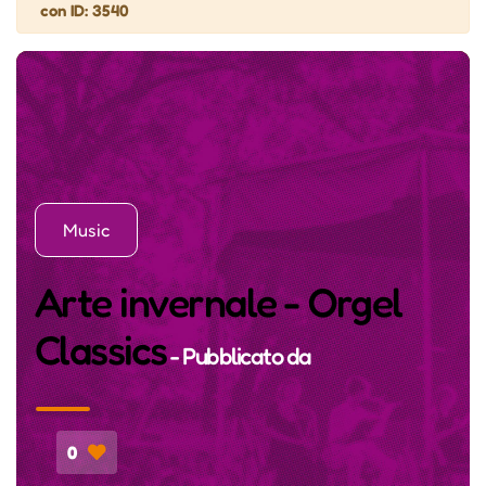
con ID: 3540
Music
Arte invernale - Orgel
Classics
- Pubblicato da
0