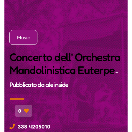
Music
Concerto dell' Orchestra
Mandolinistica Euterpe
-
Pubblicato da
ale inside
0
338 4205010