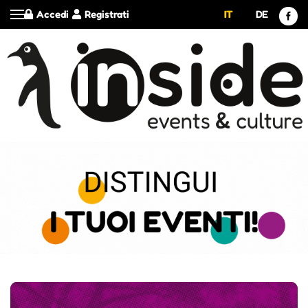
Accedi
Registrati
IT
DE