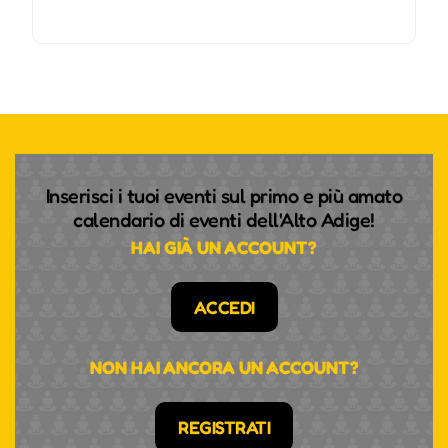
Inserisci i tuoi eventi sul primo e più amato
calendario di eventi dell'Alto Adige!
HAI GIÀ UN ACCOUNT?
ACCEDI
NON HAI ANCORA UN ACCOUNT?
REGISTRATI