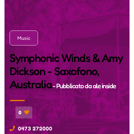
Music
Symphonic Winds & Amy
Dickson - Saxofono,
Australia
- Pubblicato da
ale inside
0
0473 272000