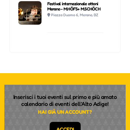
Festival internazionale ottoni
Merano - M.HÖFS+ M.SCHÖCH
Piazza Duomo 6, Merano, BZ
Inserisci i tuoi eventi sul primo e più amato
calendario di eventi dell'Alto Adige!
HAI GIÀ UN ACCOUNT?
ACCEDI