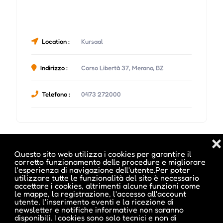
Location :
Kursaal
Indirizzo :
Corso Libertà 37, Merano, BZ
Telefono :
0473 272000
❌
Date e orari evento :
Questo sito web utilizza i cookies per garantire il
corretto funzionamento delle procedure e migliorare
l'esperienza di navigazione dell'utente.Per poter
utilizzare tutte le funzionalità del sito è necessario
accettare i cookies, altrimenti alcune funzioni come
le mappe, la registrazione, l'accesso all'account
utente, l'inserimento eventi e la ricezione di
newsletter e notifiche informative non saranno
disponibili. I cookies sono solo tecnici e non di