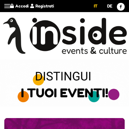
Accedi
Registrati
IT
DE