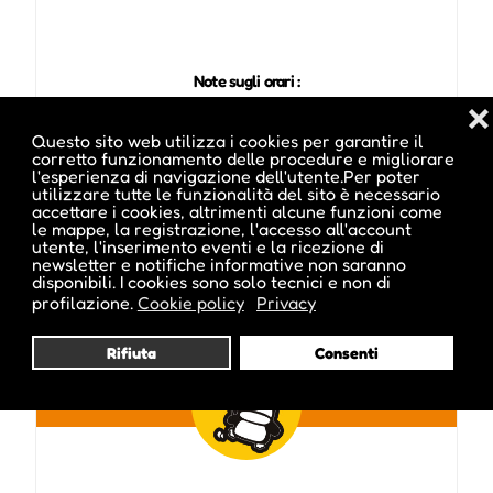
Note sugli orari :
Dalle ore 15.00 - ab 15.00 Uhr
❌
Questo sito web utilizza i cookies per garantire il
corretto funzionamento delle procedure e migliorare
l'esperienza di navigazione dell'utente.Per poter
Pubblicato da :
utilizzare tutte le funzionalità del sito è necessario
accettare i cookies, altrimenti alcune funzioni come
le mappe, la registrazione, l'accesso all'account
utente, l'inserimento eventi e la ricezione di
newsletter e notifiche informative non saranno
disponibili. I cookies sono solo tecnici e non di
profilazione.
Cookie policy
Privacy
BobbyKindermusik
Rifiuta
Consenti