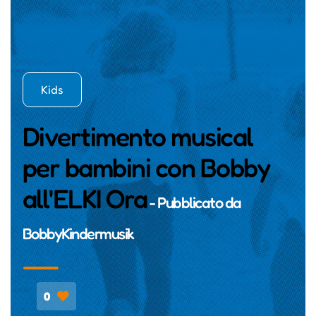
Kids
Divertimento musical
per bambini con Bobby
all'ELKI Ora
- Pubblicato da
BobbyKindermusik
0