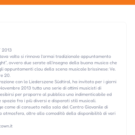
 2013
tava volta si rinnova l’ormai tradizionale appuntamento
ght”, ovvero due serate all’insegna della buona musica che
li appuntamenti clou della scena musicale brissinese: Ve.
re 20.
azione con la Liederszene Südtirol, ha invitato per i giorni
ovembre 2013 tutta una serie di ottimi musicisti di
esibirsi per proporre al pubblico una indimenticabile ed
pazia fra i più diversi e disparati stili musicali.
ge come di consueto nella sala del Centro Giovanile di
 atmosfera, oltre alla comodità della disponibilità di vari
town.it