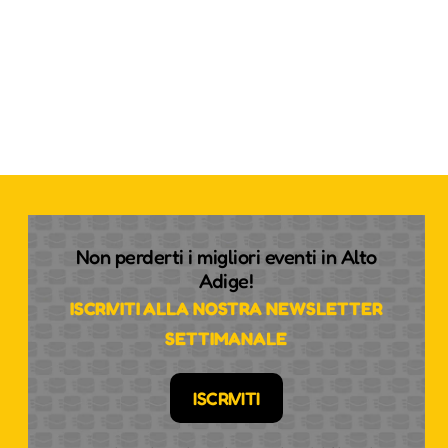
Non perderti i migliori eventi in Alto
Adige!
ISCRIVITI ALLA NOSTRA NEWSLETTER
SETTIMANALE
ISCRIVITI