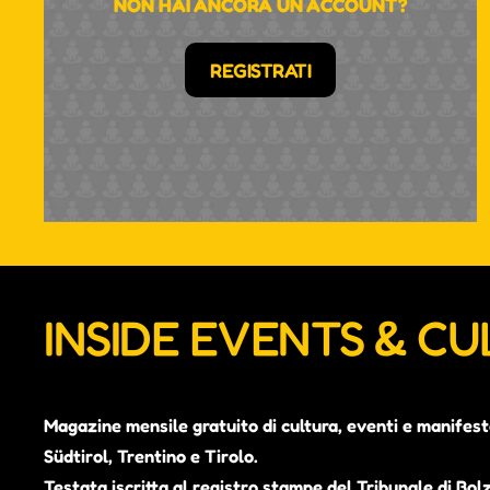
NON HAI ANCORA UN ACCOUNT?
REGISTRATI
INSIDE EVENTS & C
Magazine mensile gratuito di cultura, eventi e manifest
Südtirol, Trentino e Tirolo.
Testata iscritta al registro stampe del Tribunale di Bol