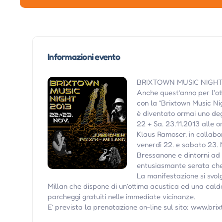
Informazioni evento
BRIXTOWN MUSIC NIGHT
Anche quest’anno per l'ot
con la “Brixtown Music Ni
è diventato ormai uno deg
22 + Sa. 23.11.2013 alle o
Klaus Ramoser, in collabor
venerdì 22. e sabato 23. N
Bressanone e dintorni ad 
entusiasmante serata che s
La manifestazione si svol
Millan che dispone di un’ottima acustica ed una calda
parcheggi gratuiti nelle immediate vicinanze.
E’ prevista la prenotazione on-line sul sito: www.brix