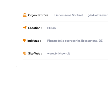
Organizzatore :
Liederszene Südtirol
(Vedi altri eve
Location :
Millan
Indirizzo :
Piazza della parrocchia, Bressanone, BZ
Sito Web :
www.brixtown.it