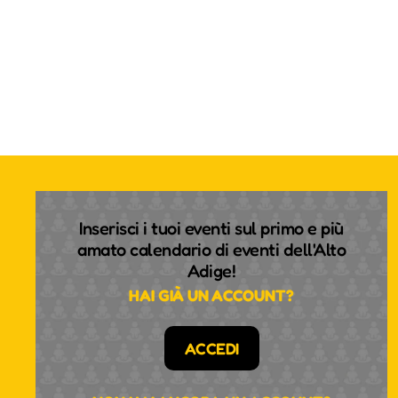
Inserisci i tuoi eventi sul primo e più
amato calendario di eventi dell'Alto
Adige!
HAI GIÀ UN ACCOUNT?
ACCEDI