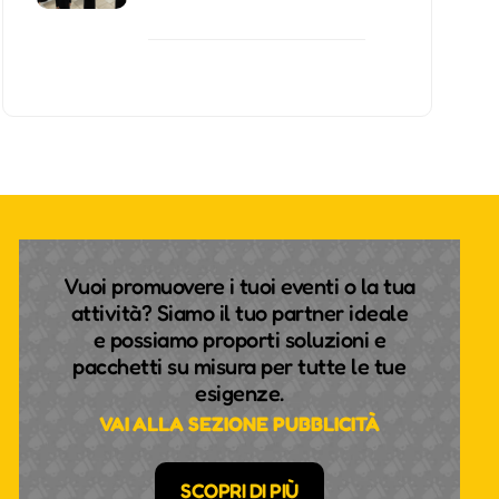
Vuoi promuovere i tuoi eventi o la tua
attività? Siamo il tuo partner ideale
e possiamo proporti soluzioni e
pacchetti su misura per tutte le tue
esigenze.
VAI ALLA SEZIONE PUBBLICITÀ
SCOPRI DI PIÙ