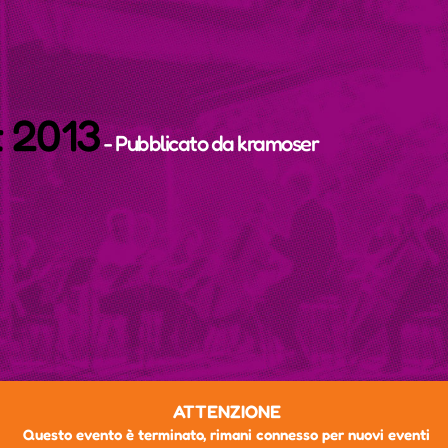
t 2013
- Pubblicato da
kramoser
ATTENZIONE
Questo evento è terminato, rimani connesso per nuovi eventi