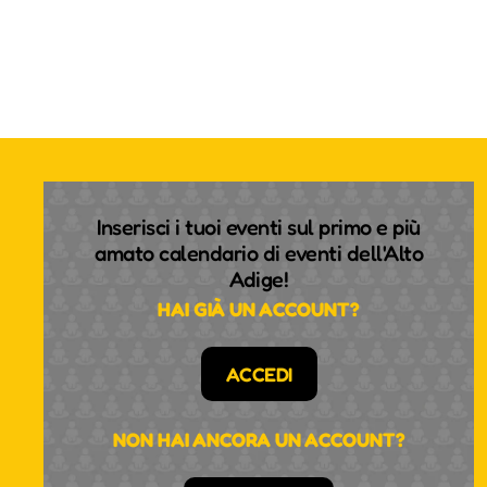
Inserisci i tuoi eventi sul primo e più
amato calendario di eventi dell'Alto
Adige!
HAI GIÀ UN ACCOUNT?
ACCEDI
NON HAI ANCORA UN ACCOUNT?