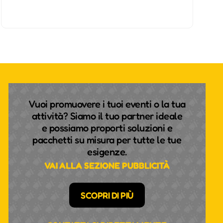
Vuoi promuovere i tuoi eventi o la tua
attività? Siamo il tuo partner ideale
e possiamo proporti soluzioni e
pacchetti su misura per tutte le tue
esigenze.
VAI ALLA SEZIONE PUBBLICITÀ
SCOPRI DI PIÙ