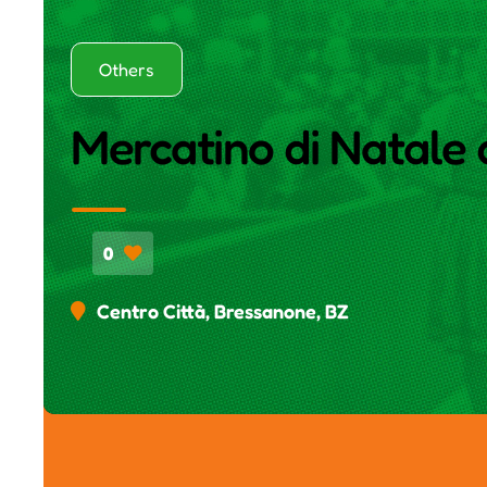
Others
Mercatino di Natale
0
Centro Città, Bressanone, BZ