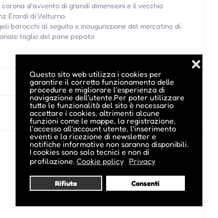
 corona d'avvento di grandi dimensioni e il vecchio
z Erardi di Velturno.
eli barocchi al seguito e inaugurazione del mercatino di
onale taglio del pane pepato
❌
Questo sito web utilizza i cookies per
garantire il corretto funzionamento delle
procedure e migliorare l'esperienza di
navigazione dell'utente.Per poter utilizzare
tutte le funzionalità del sito è necessario
accettare i cookies, altrimenti alcune
funzioni come le mappe, la registrazione,
l'accesso all'account utente, l'inserimento
eventi e la ricezione di newsletter e
notifiche informative non saranno disponibili.
I cookies sono solo tecnici e non di
profilazione.
Cookie policy
Privacy
Rifiuta
Consenti