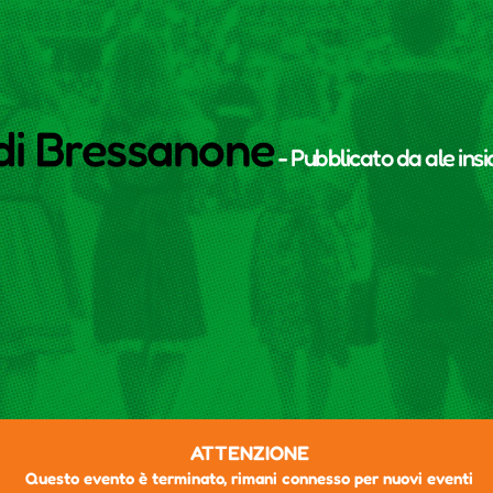
 di Bressanone
- Pubblicato da
ale ins
ATTENZIONE
Questo evento è terminato, rimani connesso per nuovi eventi