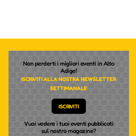
Non perderti i migliori eventi in Alto
Adige!
ISCRIVITI ALLA NOSTRA NEWSLETTER
SETTIMANALE
ISCRIVITI
Vuoi vedere i tuoi eventi pubblicati
sul nostro magazine?