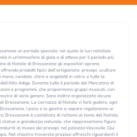
ssanone un periodo speciale, nel quale le luci natalizie
le in un'atmosfera di gioia e di attesa per il periodo più
tino di Natale di Bressanone gli espositori aprono
offrendo prodotti tipici dell'artigianato: presepi, sculture
 mano, candele, sfere e angioletti in vetro, e tutte le
ell'Alto Adige. Durante tutto il periodo del Mercatino di
zioni e programmi, che proporranno gruppi musicali, cori
 mostre di vario genere. Sono inoltre organizzate alcune
 di Bressanone. La carrozza di Natale vi farà godere, ogni
 Bressanone. I pony e la giostra a vapore regaleranno ai
to, Bressanone è costellata di richiami al tema del Natale,
 di statue a grandezza naturale, che rappresentano figure
condurrà al museo dei presepi, nel palazzo Vescovile. Qui
pa. Nel chiostro troverete preziosi affreschi riguardanti il