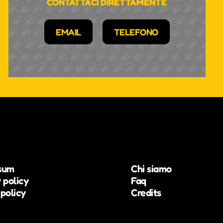
CONTATTACI DIRETTAMENTE
EMAIL
TELEFONO
sum
Chi siamo
 policy
Faq
policy
Credits