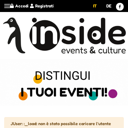
Accedi
Registrati
IT
DE
Attenzione
JUser: :_load: non è stato possibile caricare l'utente