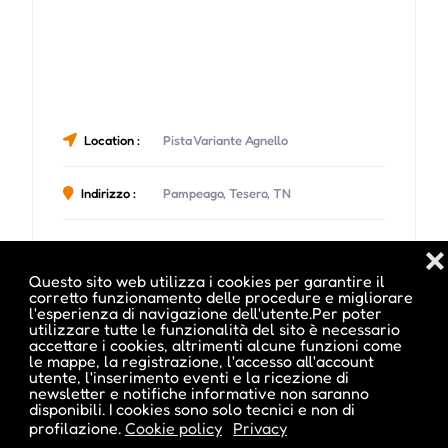
Location :
Pista Variante Agnello
Indirizzo :
Pampeago, Tesero, TN
❌
Questo sito web utilizza i cookies per garantire il
corretto funzionamento delle procedure e migliorare
Date e orari evento :
l'esperienza di navigazione dell'utente.Per poter
utilizzare tutte le funzionalità del sito è necessario
accettare i cookies, altrimenti alcune funzioni come
le mappe, la registrazione, l'accesso all'account
utente, l'inserimento eventi e la ricezione di
newsletter e notifiche informative non saranno
disponibili. I cookies sono solo tecnici e non di
profilazione.
Cookie policy
Privacy