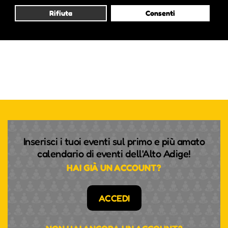
Rifiuta
Consenti
Inserisci i tuoi eventi sul primo e più amato
calendario di eventi dell'Alto Adige!
HAI GIÀ UN ACCOUNT?
ACCEDI