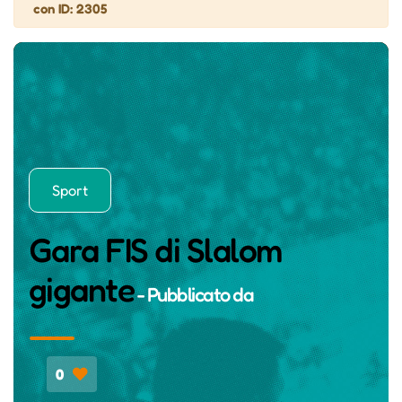
con ID: 2305
Sport
Gara FIS di Slalom
gigante
- Pubblicato da
0