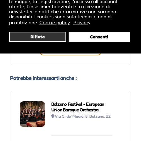
le mappe, la registrazione, l'accesso all'account
utente, l'inserimento eventi e la ricezione di
newsletter e notifiche informative non saranno
disponibili. I cookies sono solo tecnici e non di
profilazione.
Cookie policy
Privacy
Rifiuta
Consenti
Visita profilo
Potrebbe interessarti anche :
Bolzano Festival - European
Union Baroque Orchestra
Via C. de’ Medici 8, Bolzano, BZ