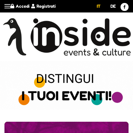
Accedi
Registrati
IT
DE