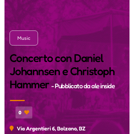
Music
Concerto con Daniel
Johannsen e Christoph
Hammer
- Pubblicato da
ale inside
0
Via Argentieri 6, Bolzano, BZ