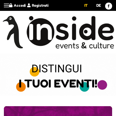
Accedi
Registrati
IT
DE