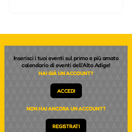
Inserisci i tuoi eventi sul primo e più amato
calendario di eventi dell'Alto Adige!
HAI GIÀ UN ACCOUNT?
ACCEDI
NON HAI ANCORA UN ACCOUNT?
REGISTRATI