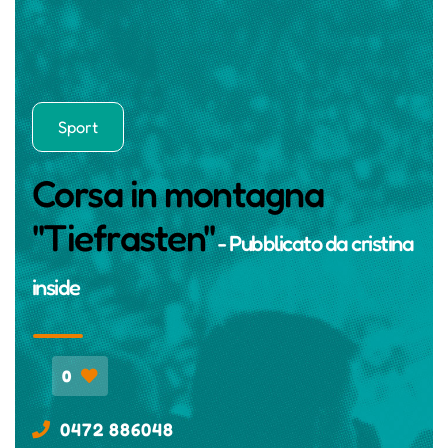
Sport
Corsa in montagna
"Tiefrasten"
- Pubblicato da
cristina
inside
0
0472 886048