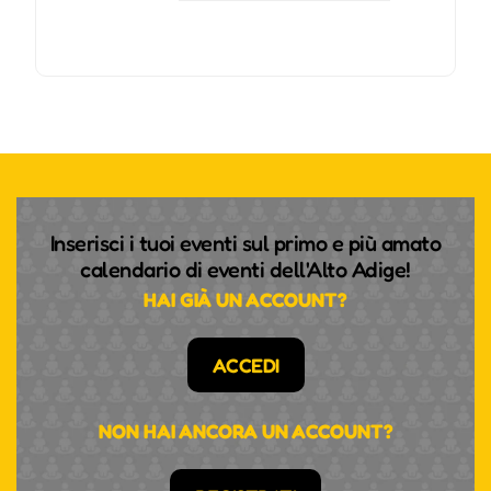
Inserisci i tuoi eventi sul primo e più amato
calendario di eventi dell'Alto Adige!
HAI GIÀ UN ACCOUNT?
ACCEDI
NON HAI ANCORA UN ACCOUNT?