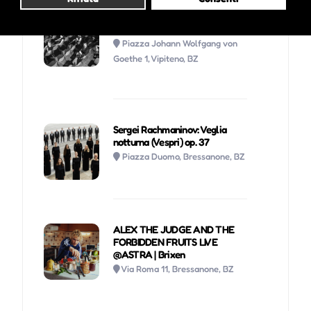
Concerti estivi Accademia
d'archi di Bolzano
Piazza Johann Wolfgang von
Goethe 1, Vipiteno, BZ
Sergei Rachmaninov: Veglia
notturna (Vespri) op. 37
Piazza Duomo, Bressanone, BZ
ALEX THE JUDGE AND THE
FORBIDDEN FRUITS LIVE
@ASTRA | Brixen
Via Roma 11, Bressanone, BZ