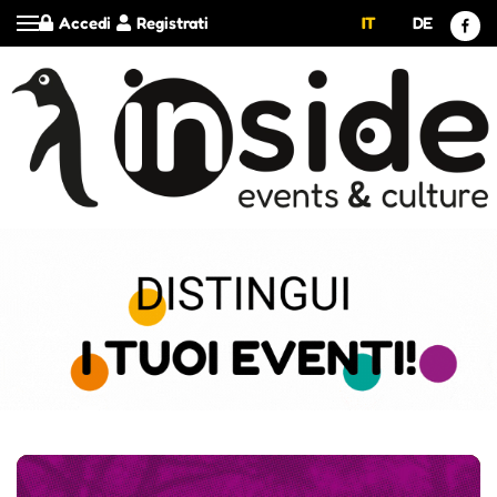
Accedi
Registrati
IT
DE