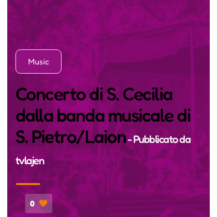
Music
Concerto di S. Cecilia
dalla banda musicale di
S. Pietro/Laion
- Pubblicato da
tvlajen
0