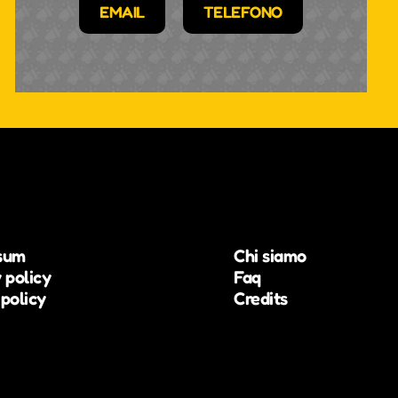
EMAIL
TELEFONO
sum
Chi siamo
 policy
Faq
policy
Credits