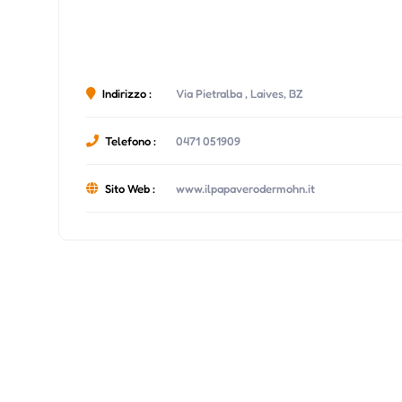
Indirizzo :
Via Pietralba , Laives, BZ
Telefono :
0471 051909
Sito Web :
www.ilpapaverodermohn.it