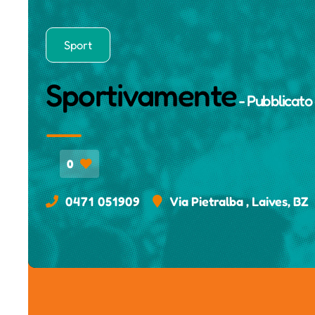
Sport
Sportivamente
- Pubblicato
0
0471 051909
Via Pietralba , Laives, BZ