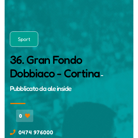
Sport
36. Gran Fondo
Dobbiaco - Cortina
-
Pubblicato da
ale inside
0
0474 976000