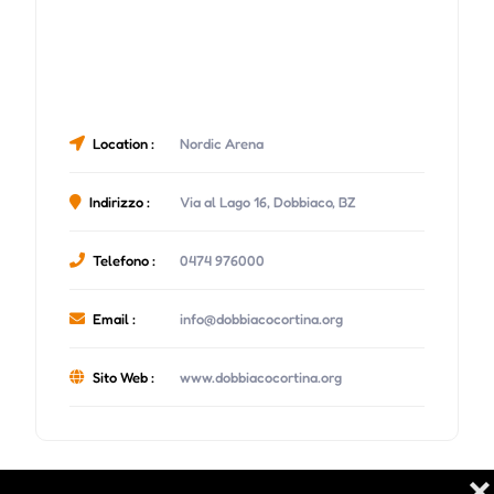
Location :
Nordic Arena
Indirizzo :
Via al Lago 16, Dobbiaco, BZ
Telefono :
0474 976000
Email :
info@dobbiacocortina.org
Sito Web :
www.dobbiacocortina.org
❌