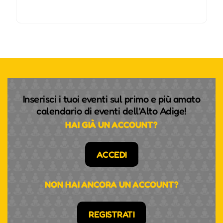
Inserisci i tuoi eventi sul primo e più amato
calendario di eventi dell'Alto Adige!
HAI GIÀ UN ACCOUNT?
ACCEDI
NON HAI ANCORA UN ACCOUNT?
REGISTRATI