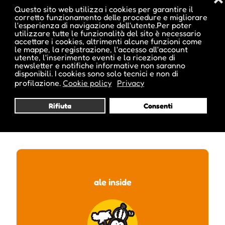
Date e orari evento :
Questo sito web utilizza i cookies per garantire il
corretto funzionamento delle procedure e migliorare
l'esperienza di navigazione dell'utente.Per poter
utilizzare tutte le funzionalità del sito è necessario
accettare i cookies, altrimenti alcune funzioni come
L'evento si tiene dal 02 Feb 2013 al 03 Feb 2013
le mappe, la registrazione, l'accesso all'account
utente, l'inserimento eventi e la ricezione di
newsletter e notifiche informative non saranno
disponibili. I cookies sono solo tecnici e non di
profilazione.
Cookie policy
Privacy
Rifiuta
Consenti
Pubblicato da :
ale inside