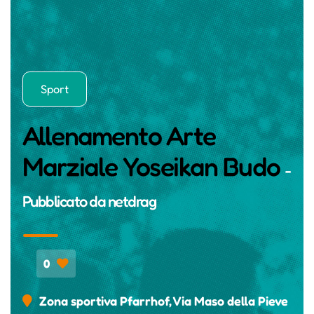
Sport
Allenamento Arte
Marziale Yoseikan Budo
-
Pubblicato da
netdrag
0
Zona sportiva Pfarrhof, Via Maso della Pieve