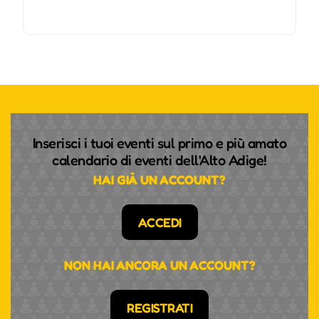
Inserisci i tuoi eventi sul primo e più amato
calendario di eventi dell'Alto Adige!
HAI GIÀ UN ACCOUNT?
ACCEDI
NON HAI ANCORA UN ACCOUNT?
REGISTRATI