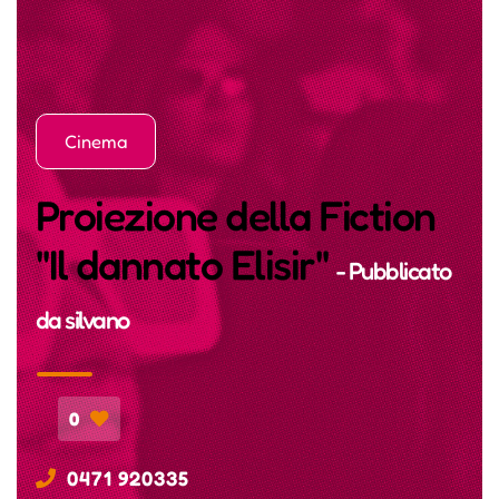
Cinema
Proiezione della Fiction
"Il dannato Elisir"
- Pubblicato
da
silvano
0
0471 920335