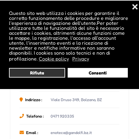
❌
Questo sito web utilizza i cookies per garantire il
corretto funzionamento delle procedure e migliorare
l'esperienza di navigazione dell'utente.Per poter
utilizzare tutte le funzionalità del sito è necessario
accettare i cookies, altrimenti alcune funzioni come
le mappe, la registrazione, l'accesso all'account
utente, l'inserimento eventi e la ricezione di
newsletter e notifiche informative non saranno
disponibili. I cookies sono solo tecnici e non di
profilazione.
Cookie policy
Privacy
Organizzatore :
Enothek Gandolfi
(Vedi altri eventi di questo organizzatore)
Rifiuta
Consenti
Location :
Enoteca Gandolfi
Indirizzo :
Viale Druso 349, Bolzano, BZ
Telefono :
0471 920335
Email :
enoteca@gandolfi.bz.it