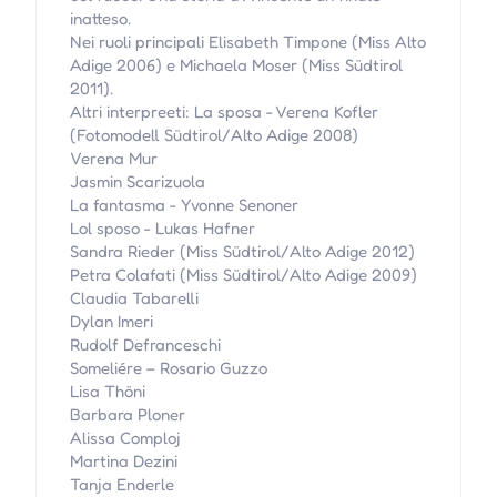
inatteso.
Nei ruoli principali Elisabeth Timpone (Miss Alto
Adige 2006) e Michaela Moser (Miss Südtirol
2011).
Altri interpreeti: La sposa - Verena Kofler
(Fotomodell Südtirol/Alto Adige 2008)
Verena Mur
Jasmin Scarizuola
La fantasma - Yvonne Senoner
Lol sposo - Lukas Hafner
Sandra Rieder (Miss Südtirol/Alto Adige 2012)
Petra Colafati (Miss Südtirol/Alto Adige 2009)
Claudia Tabarelli
Dylan Imeri
Rudolf Defranceschi
Someliére – Rosario Guzzo
Lisa Thöni
Barbara Ploner
Alissa Comploj
Martina Dezini
Tanja Enderle