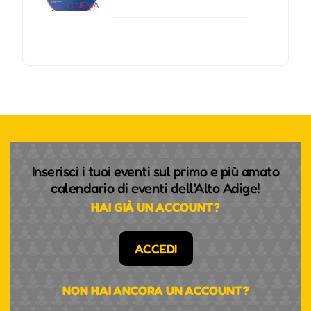
Inserisci i tuoi eventi sul primo e più amato
calendario di eventi dell'Alto Adige!
HAI GIÀ UN ACCOUNT?
ACCEDI
NON HAI ANCORA UN ACCOUNT?