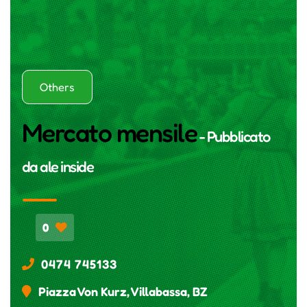
Others
Mercato mensile
- Pubblicato
da
ale inside
0
0474 745133
Piazza Von Kurz, Villabassa, BZ