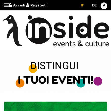
Accedi
Registrati
IT
DE