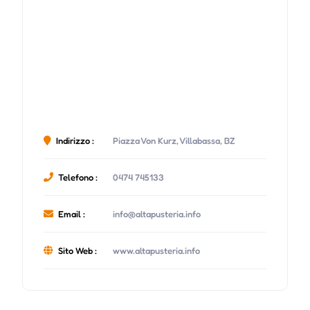
Indirizzo :
Piazza Von Kurz, Villabassa, BZ
Telefono :
0474 745133
Email :
info@altapusteria.info
Sito Web :
www.altapusteria.info