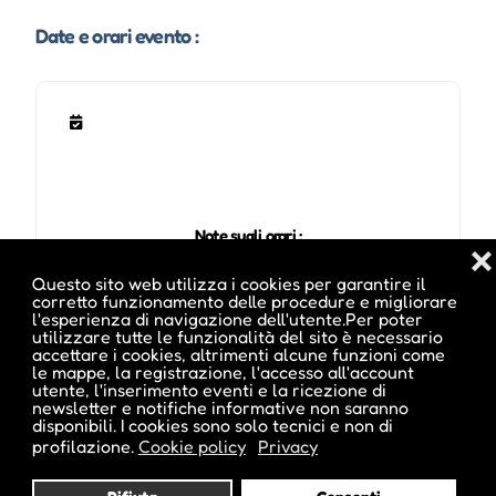
Date e orari evento :
Note sugli orari :
❌
ore 08.00 - 14.00 Uhr
Questo sito web utilizza i cookies per garantire il
corretto funzionamento delle procedure e migliorare
l'esperienza di navigazione dell'utente.Per poter
utilizzare tutte le funzionalità del sito è necessario
Pubblicato da :
accettare i cookies, altrimenti alcune funzioni come
le mappe, la registrazione, l'accesso all'account
utente, l'inserimento eventi e la ricezione di
newsletter e notifiche informative non saranno
disponibili. I cookies sono solo tecnici e non di
profilazione.
Cookie policy
Privacy
ale inside