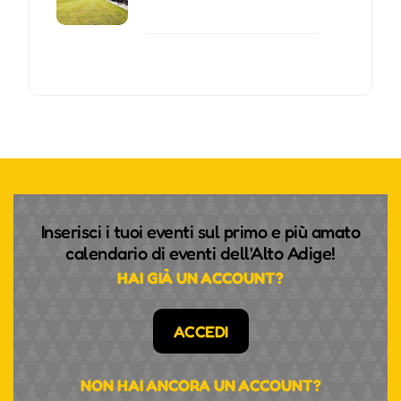
Inserisci i tuoi eventi sul primo e più amato
calendario di eventi dell'Alto Adige!
HAI GIÀ UN ACCOUNT?
ACCEDI
NON HAI ANCORA UN ACCOUNT?