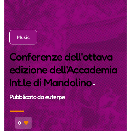
Music
Conferenze dell'ottava
edizione dell'Accademia
Int.le di Mandolino
-
Pubblicato da
euterpe
0