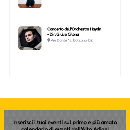
Concerto dell'Orchestra Haydn
- Dir: Giulio Cilona
Via Dante 15, Bolzano, BZ
Inserisci i tuoi eventi sul primo e più amato
calendario di eventi dell'Alto Adige!