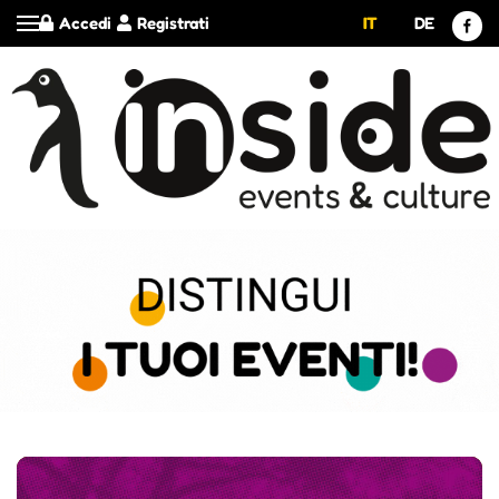
Accedi
Registrati
IT
DE