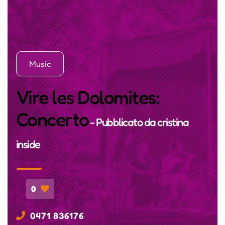
Music
Vire les Dolomites:
Concerto
- Pubblicato da
cristina
inside
0
0471 836176