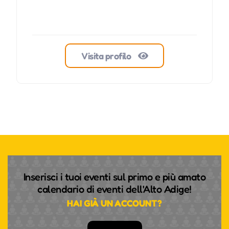
Visita profilo
Inserisci i tuoi eventi sul primo e più amato
calendario di eventi dell'Alto Adige!
HAI GIÀ UN ACCOUNT?