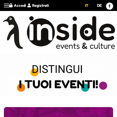
Accedi
Registrati
IT
DE