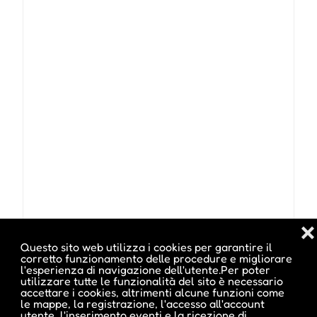
❌
Indirizzo :
Bahnhofstraße, Ortisei, BZ
Questo sito web utilizza i cookies per garantire il
corretto funzionamento delle procedure e migliorare
l'esperienza di navigazione dell'utente.Per poter
utilizzare tutte le funzionalità del sito è necessario
accettare i cookies, altrimenti alcune funzioni come
le mappe, la registrazione, l'accesso all'account
utente, l'inserimento eventi e la ricezione di
Date e orari evento :