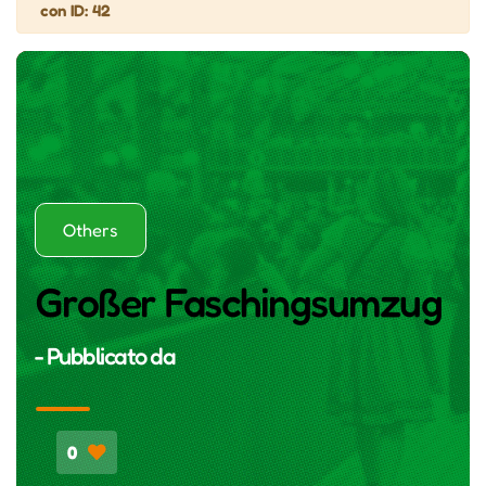
con ID: 42
Others
Großer Faschingsumzug
- Pubblicato da
0