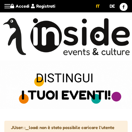
Accedi
Registrati
IT
DE
Attenzione
JUser: :_load: non è stato possibile caricare l'utente