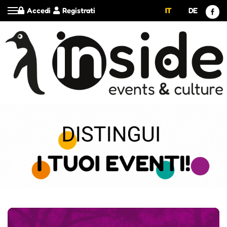
Accedi
Registrati
IT
DE