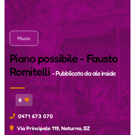
Music
Piano possibile - Fausto
Romitelli
- Pubblicato da
ale inside
0
0471 673 070
Via Principale 119, Naturno, BZ