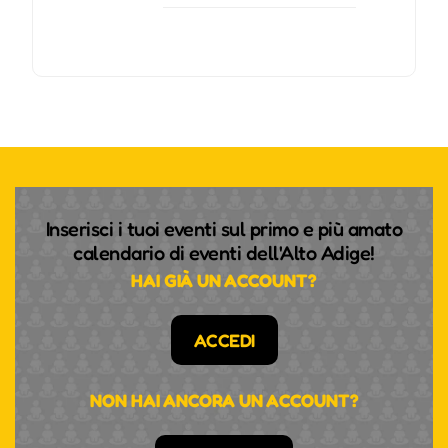
Inserisci i tuoi eventi sul primo e più amato
calendario di eventi dell'Alto Adige!
HAI GIÀ UN ACCOUNT?
ACCEDI
NON HAI ANCORA UN ACCOUNT?