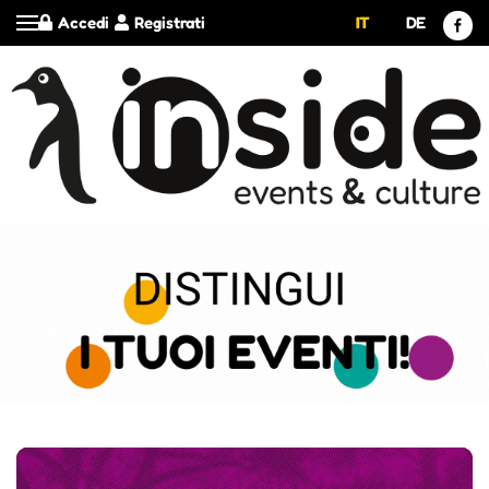
Accedi
Registrati
IT
DE