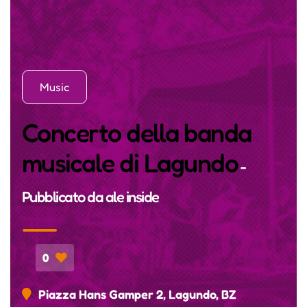
Music
Concerto della banda
musicale di Lagundo
-
Pubblicato da
ale inside
0
Piazza Hans Gamper 2, Lagundo, BZ