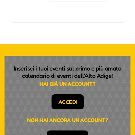
Inserisci i tuoi eventi sul primo e più amato
calendario di eventi dell'Alto Adige!
HAI GIÀ UN ACCOUNT?
ACCEDI
NON HAI ANCORA UN ACCOUNT?