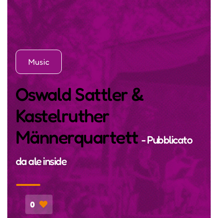
Music
Oswald Sattler &
Kastelruther
Männerquartett
- Pubblicato
da
ale inside
0