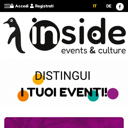
Accedi
Registrati
IT
DE