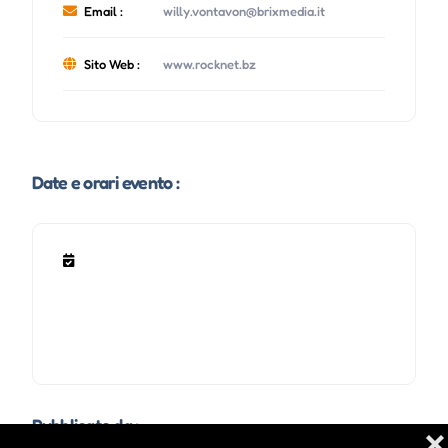
Email :
willy.vontavon@brixmedia.it
Sito Web :
www.rocknet.bz
Date e orari evento :
Pubblicato da :
❌