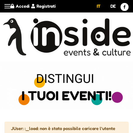
Accedi
Registrati
IT
DE
Attenzione
JUser: :_load: non è stato possibile caricare l'utente