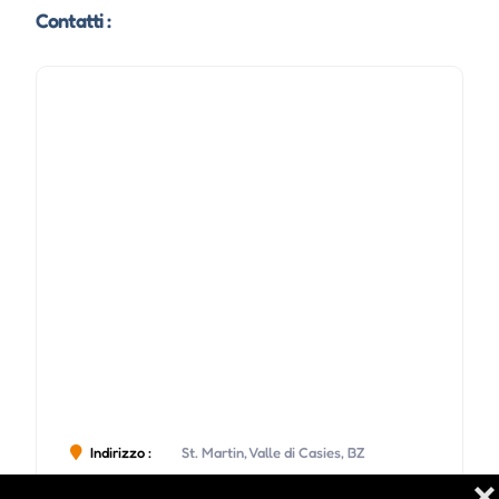
Contatti :
Indirizzo :
St. Martin, Valle di Casies, BZ
❌