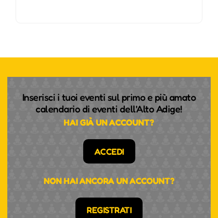
Inserisci i tuoi eventi sul primo e più amato
calendario di eventi dell'Alto Adige!
HAI GIÀ UN ACCOUNT?
ACCEDI
NON HAI ANCORA UN ACCOUNT?
REGISTRATI