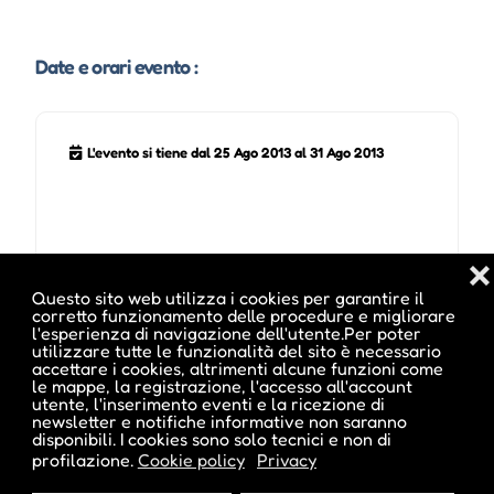
Date e orari evento :
L'evento si tiene dal 25 Ago 2013 al 31 Ago 2013
Note sugli orari :
❌
30.08.2013 - 31.08.2013
Questo sito web utilizza i cookies per garantire il
corretto funzionamento delle procedure e migliorare
l'esperienza di navigazione dell'utente.Per poter
utilizzare tutte le funzionalità del sito è necessario
accettare i cookies, altrimenti alcune funzioni come
Pubblicato da :
le mappe, la registrazione, l'accesso all'account
utente, l'inserimento eventi e la ricezione di
newsletter e notifiche informative non saranno
disponibili. I cookies sono solo tecnici e non di
profilazione.
Cookie policy
Privacy