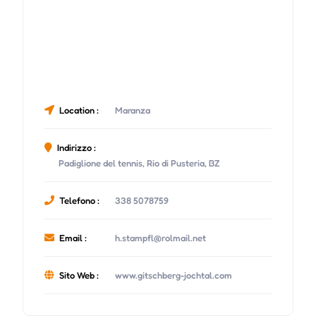
Location :
Maranza
Indirizzo :
Padiglione del tennis, Rio di Pusteria, BZ
Telefono :
338 5078759
Email :
h.stampfl@rolmail.net
Sito Web :
www.gitschberg-jochtal.com