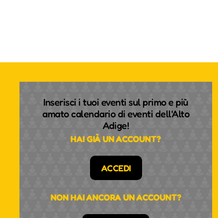
Inserisci i tuoi eventi sul primo e più
amato calendario di eventi dell'Alto
Adige!
HAI GIÀ UN ACCOUNT?
ACCEDI
NON HAI ANCORA UN ACCOUNT?