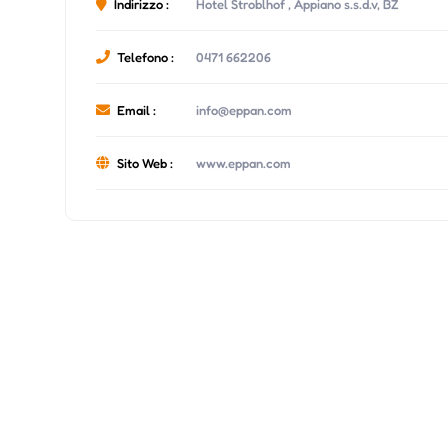
Indirizzo :
Hotel Stroblhof , Appiano s.s.d.v, BZ
Telefono :
0471 662206
Email :
info@eppan.com
Sito Web :
www.eppan.com