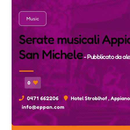
Music
Serate musicali Appi
San Michele
- Pubblicato da
ale
0
0471 662206
Hotel Stroblhof , Appiano 
info@eppan.com