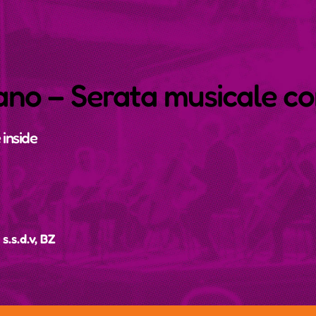
ano – Serata musicale c
 inside
s.s.d.v, BZ