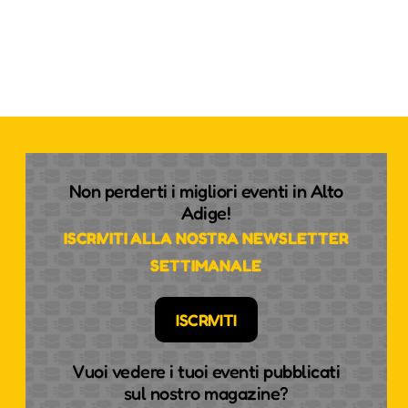
Non perderti i migliori eventi in Alto
Adige!
ISCRIVITI ALLA NOSTRA NEWSLETTER
SETTIMANALE
ISCRIVITI
Vuoi vedere i tuoi eventi pubblicati
sul nostro magazine?