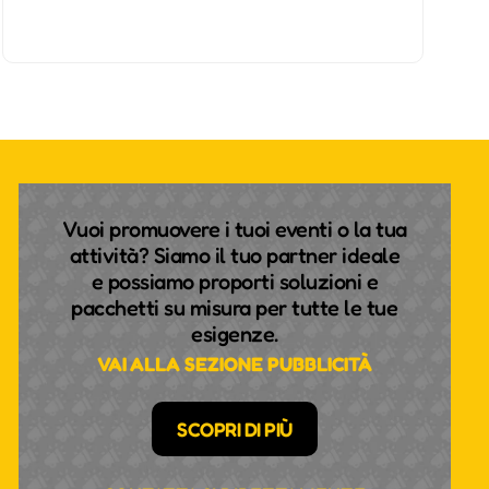
Vuoi promuovere i tuoi eventi o la tua
attività? Siamo il tuo partner ideale
e possiamo proporti soluzioni e
pacchetti su misura per tutte le tue
esigenze.
VAI ALLA SEZIONE PUBBLICITÀ
SCOPRI DI PIÙ