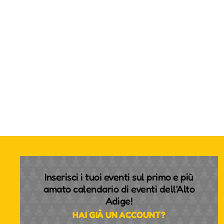
Inserisci i tuoi eventi sul primo e più
amato calendario di eventi dell'Alto
Adige!
HAI GIÀ UN ACCOUNT?