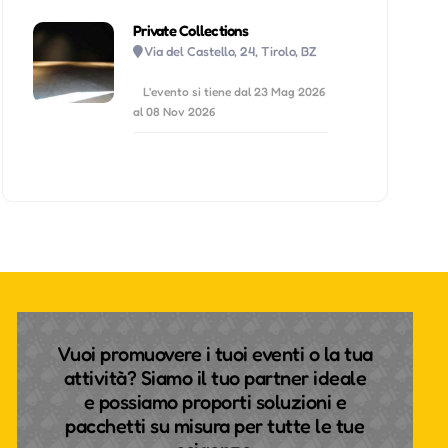
Private Collections
Via del Castello, 24, Tirolo, BZ
L'evento si tiene dal 23 Mag 2026
al 08 Nov 2026
Vuoi promuovere i tuoi eventi o la tua
attività? Siamo il tuo partner ideale
e possiamo proporti soluzioni e
pacchetti su misura per tutte le tue