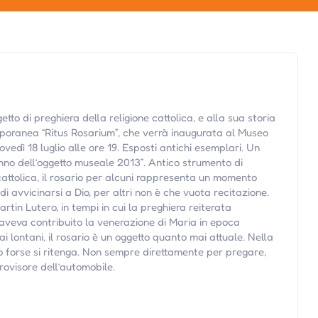
tto di preghiera della religione cattolica, e alla sua storia
poranea “Ritus Rosarium”, che verrà inaugurata al Museo
vedì 18 luglio alle ore 19. Esposti antichi esemplari. Un
Anno dell’oggetto museale 2013”. Antico strumento di
cattolica, il rosario per alcuni rappresenta un momento
di avvicinarsi a Dio, per altri non è che vuota recitazione.
Martin Lutero, in tempi in cui la preghiera reiterata
ò aveva contribuito la venerazione di Maria in epoca
i lontani, il rosario è un oggetto quanto mai attuale. Nella
nto forse si ritenga. Non sempre direttamente per pregare,
ovisore dell’automobile.