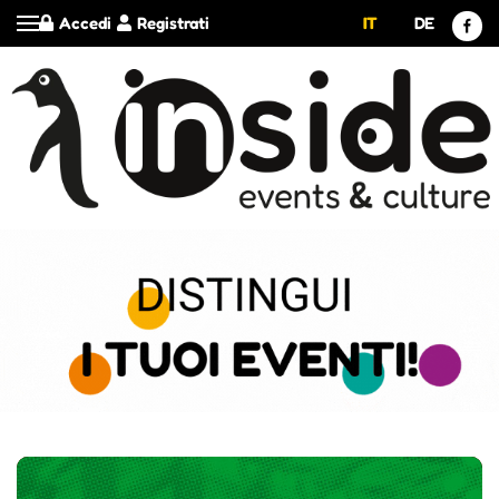
Accedi
Registrati
IT
DE