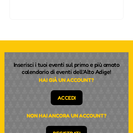
Inserisci i tuoi eventi sul primo e più amato
calendario di eventi dell'Alto Adige!
HAI GIÀ UN ACCOUNT?
ACCEDI
NON HAI ANCORA UN ACCOUNT?