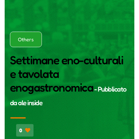
Others
Settimane eno-culturali
e tavolata
enogastronomica
- Pubblicato
da
ale inside
0