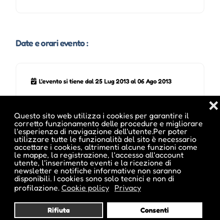
Date e orari evento :
L'evento si tiene dal 25 Lug 2013 al 06 Ago 2013
❌
Questo sito web utilizza i cookies per garantire il
corretto funzionamento delle procedure e migliorare
l'esperienza di navigazione dell'utente.Per poter
Note sugli orari :
utilizzare tutte le funzionalità del sito è necessario
Gastliche Tafel am 30. Juli - 10. Tavolata
accettare i cookies, altrimenti alcune funzioni come
enogastronomica il 30 luglio
le mappe, la registrazione, l'accesso all'account
utente, l'inserimento eventi e la ricezione di
newsletter e notifiche informative non saranno
disponibili. I cookies sono solo tecnici e non di
profilazione.
Cookie policy
Privacy
Pubblicato da :
Rifiuta
Consenti