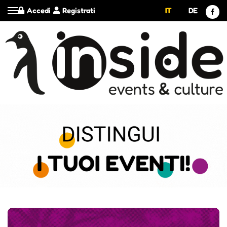
Accedi
Registrati
IT
DE