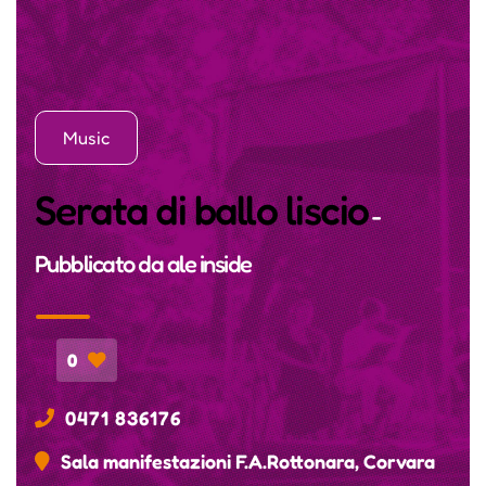
Music
Serata di ballo liscio
-
Pubblicato da
ale inside
0
0471 836176
Sala manifestazioni F.A.Rottonara, Corvara