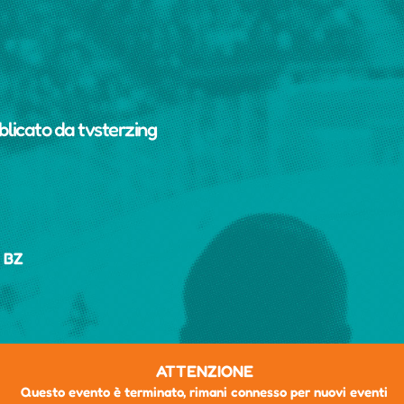
blicato da
tvsterzing
, BZ
ATTENZIONE
Questo evento è terminato, rimani connesso per nuovi eventi