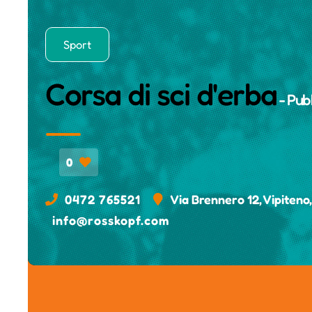
Sport
Corsa di sci d'erba
- Pub
0
0472 765521
Via Brennero 12, Vipiteno
info@rosskopf.com