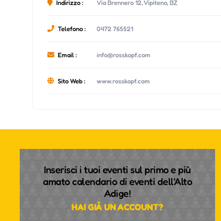
Indirizzo :
Via Brennero 12, Vipiteno, BZ
Telefono :
0472 765521
Email :
info@rosskopf.com
Sito Web :
www.rosskopf.com
Inserisci i tuoi eventi sul primo e più
amato calendario di eventi dell'Alto
Adige!
HAI GIÀ UN ACCOUNT?