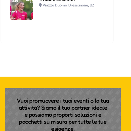
Piazza Duomo, Bressanone, BZ
Vuoi promuovere i tuoi eventi o la tua
attività? Siamo il tuo partner ideale
e possiamo proporti soluzioni e
pacchetti su misura per tutte le tue
esigenze.