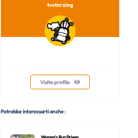
tvsterzing
Visita profilo
Potrebbe interessarti anche :
Women’s Run Brixen