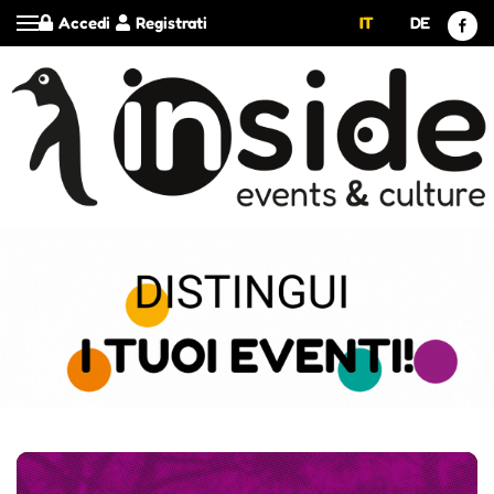
Accedi
Registrati
IT
DE