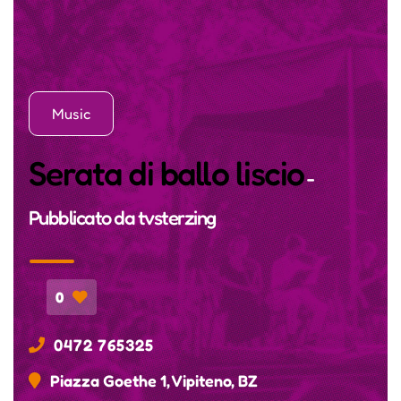
Music
Serata di ballo liscio
-
Pubblicato da
tvsterzing
0
0472 765325
Piazza Goethe 1, Vipiteno, BZ