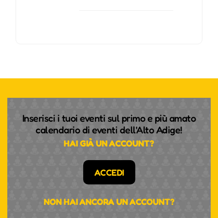
Inserisci i tuoi eventi sul primo e più amato
calendario di eventi dell'Alto Adige!
HAI GIÀ UN ACCOUNT?
ACCEDI
NON HAI ANCORA UN ACCOUNT?