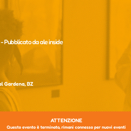
e
- Pubblicato da
ale inside
Val Gardena, BZ
ATTENZIONE
Questo evento è terminato, rimani connesso per nuovi eventi