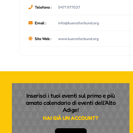
Telefono :
0471 977037
Email :
info@kuenstlerbund.org
Sito Web :
www.kuenstlerbund.org
Inserisci i tuoi eventi sul primo e più
amato calendario di eventi dell'Alto
Adige!
HAI GIÀ UN ACCOUNT?