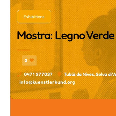
Exhibitions
Mostra: Legno Verd
0
0471 977037
Tublà da Nives, Selva di 
info@kuenstlerbund.org