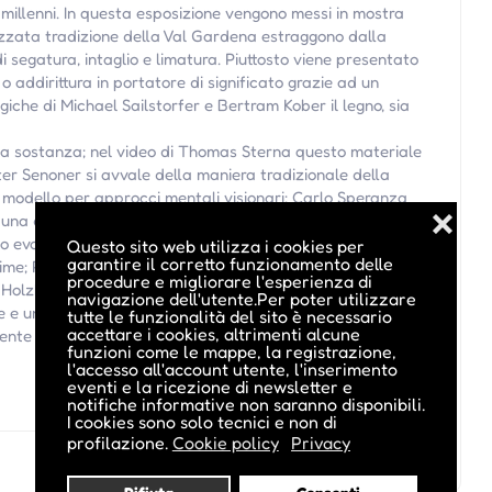
i millenni. In questa esposizione vengono messi in mostra
ezzata tradizione della Val Gardena estraggono dalla
 segatura, intaglio e limatura. Piuttosto viene presentato
o addirittura in portatore di significato grazie ad un
giche di Michael Sailstorfer e Bertram Kober il legno, sia
lla sostanza; nel video di Thomas Sterna questo materiale
er Senoner si avvale della maniera tradizionale della
 modello per approcci mentali visionari; Carlo Speranza
❌
 una distorsione assurda e a doppio senso va a colpire il
no evocati anche dall'installazione di Diego Perathoner che
Questo sito web utilizza i cookies per
garantire il corretto funzionamento delle
ime; Paul Feichter intende il legno nella sua forma e
procedure e migliorare l'esperienza di
 Holzknecht tematizzano attraverso sottili allusioni o
navigazione dell'utente.Per poter utilizzare
ne e una volta contro. La mostra mette a nudo un prodotto
tutte le funzionalità del sito è necessario
accettare i cookies, altrimenti alcune
mente creativo che attraverso dubbio e successo penetra a
funzioni come le mappe, la registrazione,
l'accesso all'account utente, l'inserimento
eventi e la ricezione di newsletter e
notifiche informative non saranno disponibili.
I cookies sono solo tecnici e non di
profilazione.
Cookie policy
Privacy