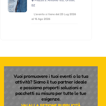
BZ
L'evento si tiene dal 25 Lug 2026
al 16 Ago 2026
Vuoi promuovere i tuoi eventi o la tua
attività? Siamo il tuo partner ideale
e possiamo proporti soluzioni e
pacchetti su misura per tutte le tue
esigenze.
VAI ALLA SEZIONE PUBBLICITÀ