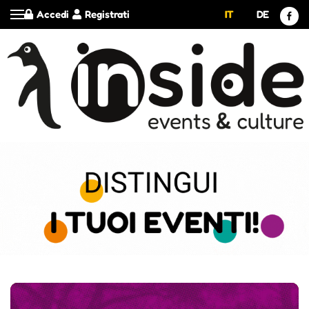
Accedi
Registrati
IT
DE