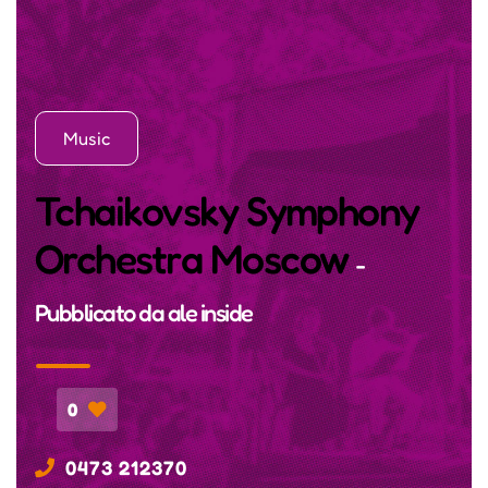
Music
Tchaikovsky Symphony
Orchestra Moscow
-
Pubblicato da
ale inside
0
0473 212370