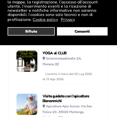
le mappe, la registrazione, l'accesso all'account
utente, l'inserimento eventi e la ricezione di
Visita profilo
newsletter e notifiche informative non saranno
disponibili. I cookies sono solo tecnici e non di
profilazione.
Cookie policy
Privacy
Potrebbe interessarti anche :
Rifiuta
Consenti
YOGA al CLUB
Schwimmbadstraße 2A,
Merano, BZ
L'evento si tiene dal 02 Lug 2026
al 13 Ago 2026
Visita guidata con l'apicoltore
Bienenmichl
Apicoltura Apis Aurum, Via San
Felice 20, 39020 Marlengo,