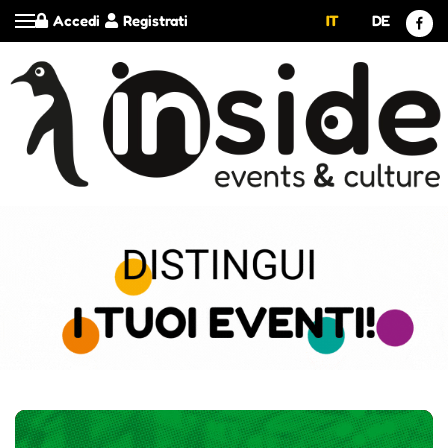
Accedi
Registrati
IT
DE