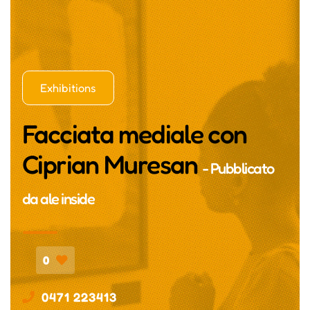
Exhibitions
Facciata mediale con
Ciprian Muresan
- Pubblicato
da
ale inside
0
0471 223413