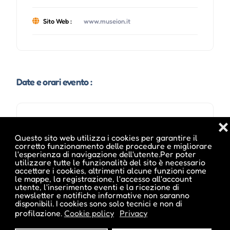
Sito Web :
www.museion.it
Date e orari evento :
L'evento si tiene dal 08 Ago 2013 al 29 Ago 2013
❌
Questo sito web utilizza i cookies per garantire il
corretto funzionamento delle procedure e migliorare
l'esperienza di navigazione dell'utente.Per poter
utilizzare tutte le funzionalità del sito è necessario
accettare i cookies, altrimenti alcune funzioni come
le mappe, la registrazione, l'accesso all'account
utente, l'inserimento eventi e la ricezione di
newsletter e notifiche informative non saranno
disponibili. I cookies sono solo tecnici e non di
Pubblicato da :
profilazione.
Cookie policy
Privacy