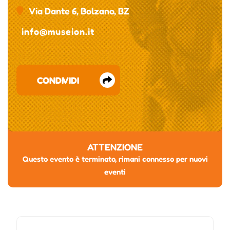
Via Dante 6, Bolzano, BZ
info@museion.it
CONDIVIDI
ATTENZIONE
Questo evento è terminato, rimani connesso per nuovi
eventi