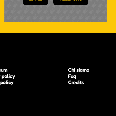
sum
Chi siamo
 policy
Faq
policy
Credits