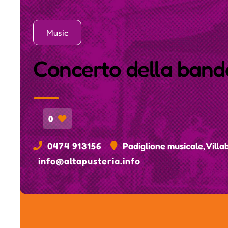
Music
Concerto della banda
0
0474 913156
Padiglione musicale, Villa
info@altapusteria.info