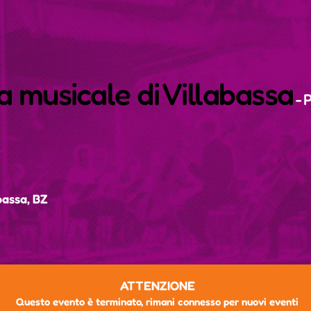
 musicale di Villabassa
- 
bassa, BZ
ATTENZIONE
Questo evento è terminato, rimani connesso per nuovi eventi