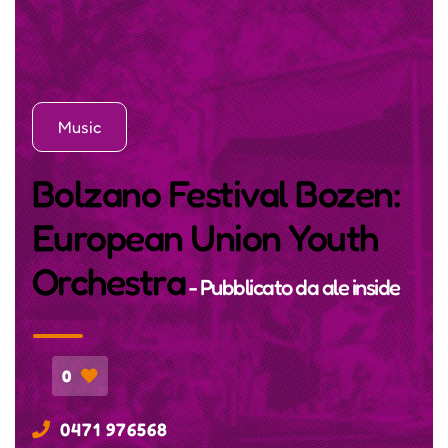
Music
Bolzano Festival Bozen:
European Union Youth
Orchestra
- Pubblicato da
ale inside
0
0471 976568