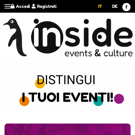
Accedi
Registrati
IT
DE