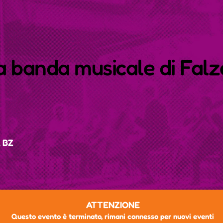
a banda musicale di Falz
, BZ
ATTENZIONE
Questo evento è terminato, rimani connesso per nuovi eventi