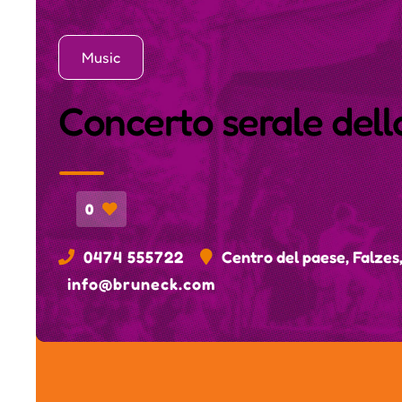
Music
Concerto serale dell
0
0474 555722
Centro del paese, Falzes
info@bruneck.com