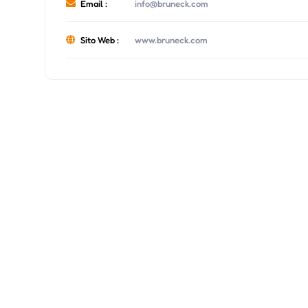
Email :
info@bruneck.com
Sito Web :
www.bruneck.com