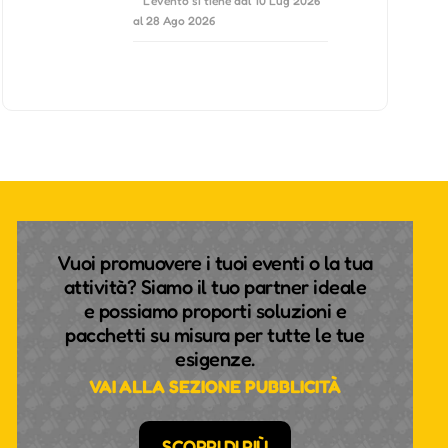
L'evento si tiene dal 10 Lug 2026
al 28 Ago 2026
Vuoi promuovere i tuoi eventi o la tua
attività? Siamo il tuo partner ideale
e possiamo proporti soluzioni e
pacchetti su misura per tutte le tue
esigenze.
VAI ALLA SEZIONE PUBBLICITÀ
SCOPRI DI PIÙ