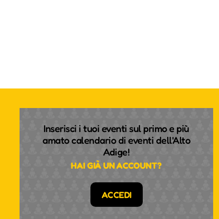
Inserisci i tuoi eventi sul primo e più
amato calendario di eventi dell'Alto
Adige!
HAI GIÀ UN ACCOUNT?
ACCEDI