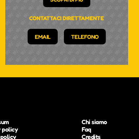
CONTATTACI DIRETTAMENTE
EMAIL
TELEFONO
sum
Chi siamo
 policy
Faq
policy
Credits