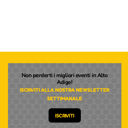
Non perderti i migliori eventi in Alto
Adige!
ISCRIVITI ALLA NOSTRA NEWSLETTER
SETTIMANALE
ISCRIVITI