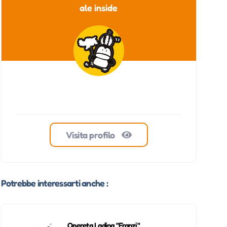
ale inside
Visita profilo
Potrebbe interessarti anche :
Opereta Ladina "Franzi"