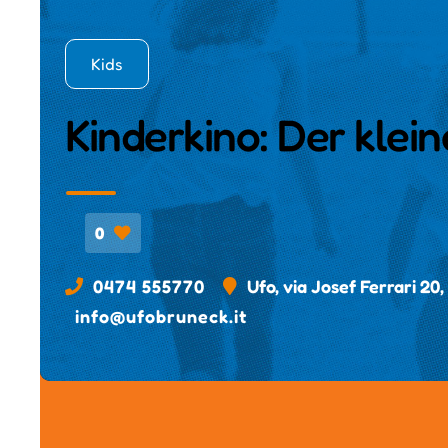
Kids
Kinderkino: Der klei
0
0474 555770
Ufo, via Josef Ferrari 20,
info@ufobruneck.it