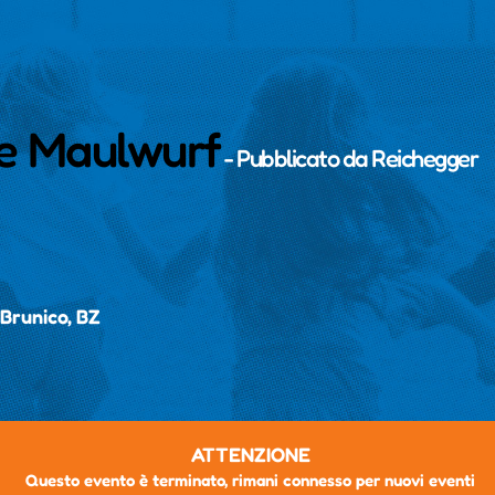
ne Maulwurf
- Pubblicato da
Reichegger
 Brunico, BZ
ATTENZIONE
Questo evento è terminato, rimani connesso per nuovi eventi