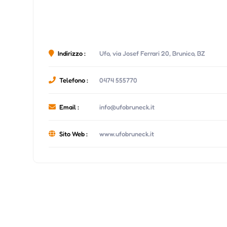
Indirizzo :
Ufo, via Josef Ferrari 20, Brunico, BZ
Telefono :
0474 555770
Email :
info@ufobruneck.it
Sito Web :
www.ufobruneck.it