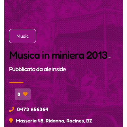
Music
Musica in miniera 2013
-
Pubblicato da
ale inside
0
0472 656364
Masseria 48, Ridanna, Racines, BZ