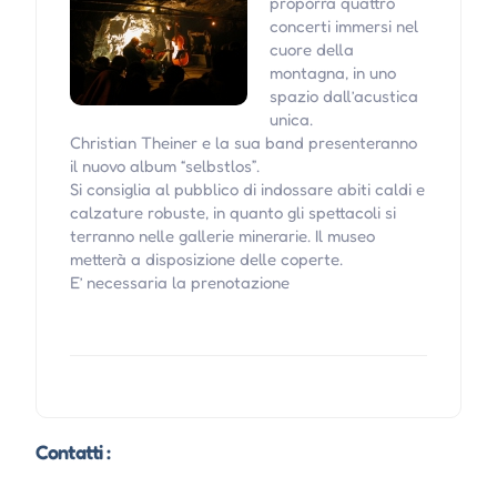
proporrà quattro
concerti immersi nel
cuore della
montagna, in uno
spazio dall’acustica
unica.
Christian Theiner e la sua band presenteranno
il nuovo album “selbstlos”.
Si consiglia al pubblico di indossare abiti caldi e
calzature robuste, in quanto gli spettacoli si
terranno nelle gallerie minerarie. Il museo
metterà a disposizione delle coperte.
E’ necessaria la prenotazione
Contatti :