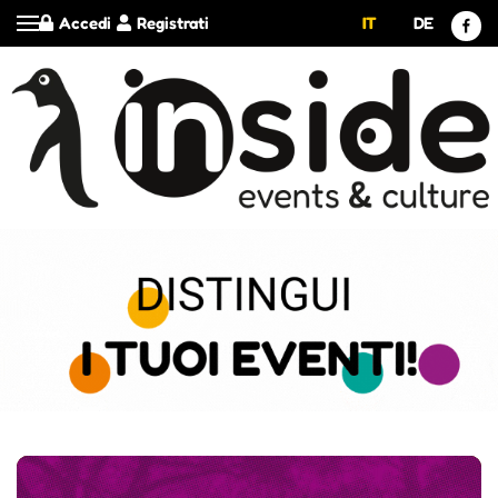
Accedi
Registrati
IT
DE