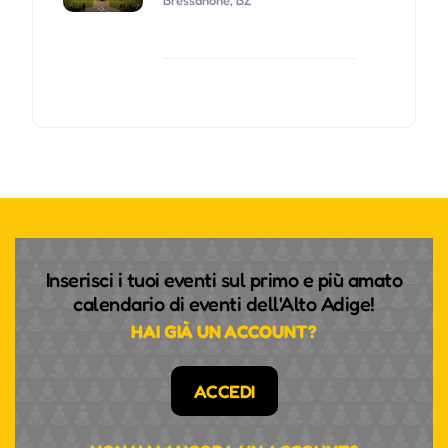
Bressanone, BZ
Inserisci i tuoi eventi sul primo e più amato
calendario di eventi dell'Alto Adige!
HAI GIÀ UN ACCOUNT?
ACCEDI