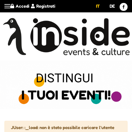
Accedi
Registrati
IT
DE
Attenzione
JUser: :_load: non è stato possibile caricare l'utente