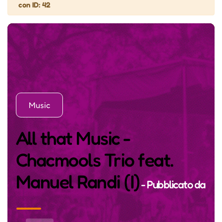
con ID: 42
Music
All that Music -
Chacmools Trio feat.
Manuel Randi (I)
- Pubblicato da