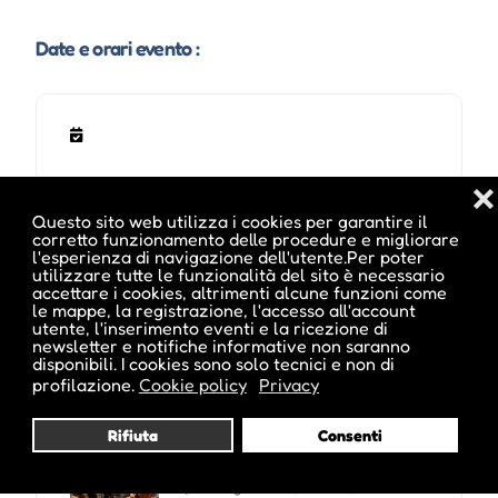
Date e orari evento :
❌
Questo sito web utilizza i cookies per garantire il
corretto funzionamento delle procedure e migliorare
l'esperienza di navigazione dell'utente.Per poter
utilizzare tutte le funzionalità del sito è necessario
accettare i cookies, altrimenti alcune funzioni come
le mappe, la registrazione, l'accesso all'account
utente, l'inserimento eventi e la ricezione di
newsletter e notifiche informative non saranno
Potrebbe interessarti anche :
disponibili. I cookies sono solo tecnici e non di
profilazione.
Cookie policy
Privacy
Rifiuta
Consenti
Bolzano Festival - Voci velate,
voci svelate
Via Argentieri 6, Bolzano, BZ