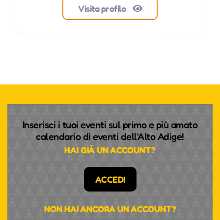
Visita profilo
Inserisci i tuoi eventi sul primo e più amato
calendario di eventi dell'Alto Adige!
HAI GIÀ UN ACCOUNT?
ACCEDI
NON HAI ANCORA UN ACCOUNT?