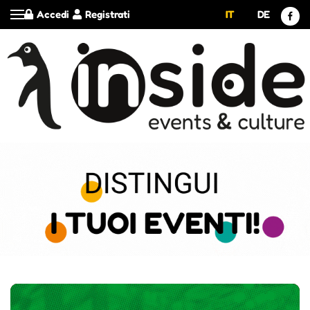
Accedi
Registrati
IT
DE