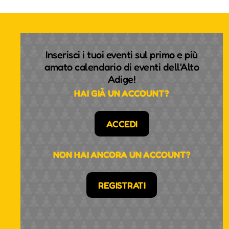
Inserisci i tuoi eventi sul primo e più
amato calendario di eventi dell'Alto
Adige!
HAI GIÀ UN ACCOUNT?
ACCEDI
NON HAI ANCORA UN ACCOUNT?
REGISTRATI