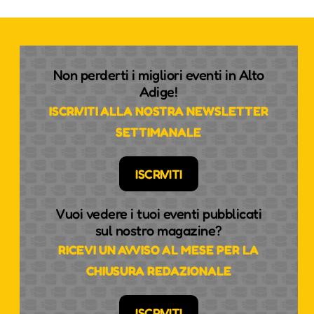
Non perderti i migliori eventi in Alto
Adige!
ISCRIVITI ALLA NOSTRA NEWSLETTER
SETTIMANALE
ISCRIVITI
Vuoi vedere i tuoi eventi pubblicati
sul nostro magazine?
RICEVI UN AVVISO AL MESE PER LA
CHIUSURA REDAZIONALE
ISCRIVITI