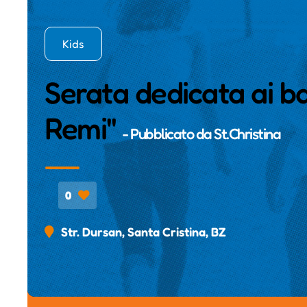
Kids
Serata dedicata ai b
Remi"
- Pubblicato da
St.Christina
0
Str. Dursan, Santa Cristina, BZ