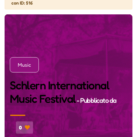
con ID: 516
Music
Schlern International
Music Festival
- Pubblicato da
0