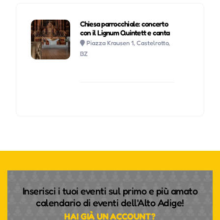
Chiesa parrocchiale: concerto
con il Lignum Quintett e canta
Piazza Krausen 1, Castelrotto,
BZ
Inserisci i tuoi eventi sul primo e più amato
calendario di eventi dell'Alto Adige!
HAI GIÀ UN ACCOUNT?