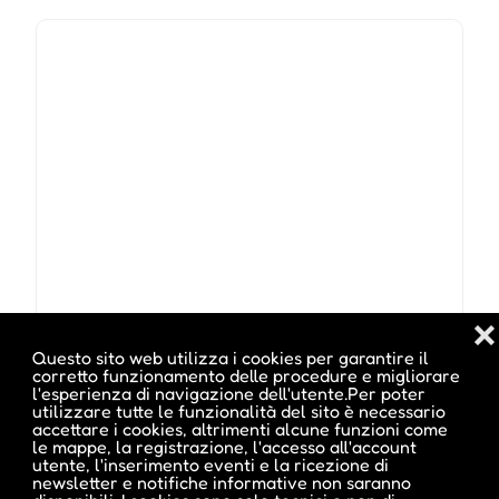
❌
Questo sito web utilizza i cookies per garantire il
corretto funzionamento delle procedure e migliorare
l'esperienza di navigazione dell'utente.Per poter
Location :
Casa della Cultura
utilizzare tutte le funzionalità del sito è necessario
accettare i cookies, altrimenti alcune funzioni come
le mappe, la registrazione, l'accesso all'account
utente, l'inserimento eventi e la ricezione di
Indirizzo :
Centro del paese, Fiè allo Sciliar, BZ
newsletter e notifiche informative non saranno