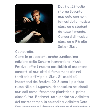
Dal 9 al 29 luglio
ritorna l’evento
musicale con nomi
famosi della musica
classica e studenti
da tutto il mondo.
Concerti di musica
classica a Fiè allo
Sciliar, Siusi,
Castelrotto.
Come le precedenti, anche l’undicesima
edizione dello Schlern International Music
Festival offre l’insolita possibilità di ascoltare
concerti di musicisti di fama mondiale nel
territorio dell’Alpe di Siusi. Gli ospiti più
importanti del festival 2013 sono il pianista
russo Nikolai Lugansky, riconosciuto nei circoli
musicali come “fenomeno pianistico di prima
classe”, Yuri Bashmet, un superlativo violinista
del nostro tempo, la splendida violinista Dora
Schwarzberg e il famoso direttore d’orchestra e