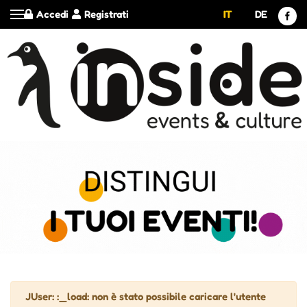
Accedi
Registrati
IT
DE
Attenzione
JUser: :_load: non è stato possibile caricare l'utente