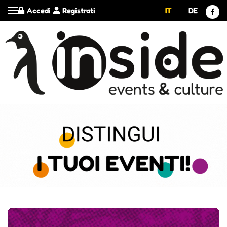
Accedi
Registrati
IT
DE