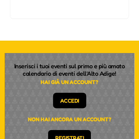
Inserisci i tuoi eventi sul primo e più amato
calendario di eventi dell'Alto Adige!
HAI GIÀ UN ACCOUNT?
ACCEDI
NON HAI ANCORA UN ACCOUNT?
REGISTRATI