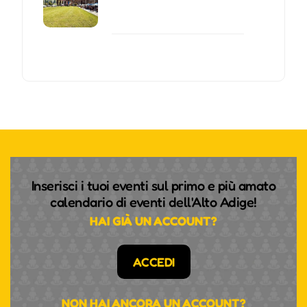
Inserisci i tuoi eventi sul primo e più amato
calendario di eventi dell'Alto Adige!
HAI GIÀ UN ACCOUNT?
ACCEDI
NON HAI ANCORA UN ACCOUNT?