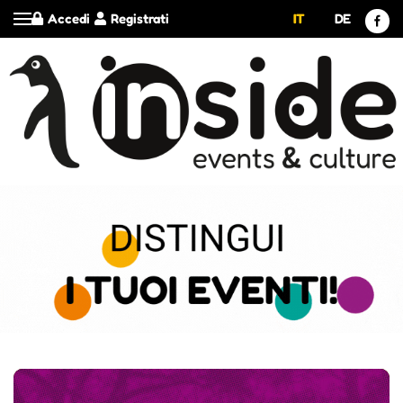
Accedi
Registrati
IT
DE