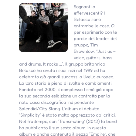
Sognanti o
effervescenti? I
Belasco sono
entrambe le cose. O,
per esprimerlo con le
parole del leader del
gruppo, Tim
Brownlow: “Just us –
voice, guitars, bass
and drums. It rocks ...”. Il gruppo britannico
Belasco ha avuto i suoi inizi nel 1999 ed ha
celebrato già grandi successi a livello europeo.
La loro storia è piena di svolte e cambiamenti.
Fondato nel 2000, il complesso firmò già dopo
la sua seconda esibizione un contratto per la
nota casa discografica indipendente
Splendid/City Slang. L’album di debutto
“Simplicity” è stato molto apprezzato dai critici.
Nel frattempo, con ”Transmuting“ (2012) la band
ha pubblicato il suo sesto album. In questo
album è anche contenuto il pezzo ”Empire“, che