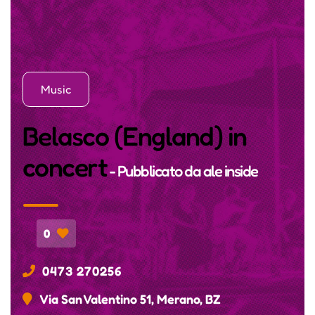
Music
Belasco (England) in
concert
- Pubblicato da
ale inside
0
0473 270256
Via San Valentino 51, Merano, BZ